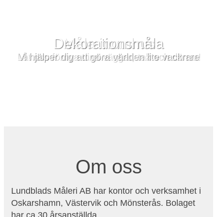
Dekorationsmåla
Vi hjälper dig att göra världen lite vackrare
Om oss
Lundblads Måleri AB har kontor och verksamhet i
Oskarshamn, Västervik och Mönsterås. Bolaget
har ca 30 årsanställda.