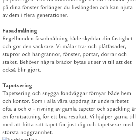
på plats igen. Om du kontinuerligt ser över målade ytor
på dina fönster förlänger du livslängden och kan njuta
av dem i flera generationer.
Fasadmålning
Regelbunden fasadmålning både skyddar din fastighet
och gör den vackrare. Vi målar trä- och plåtfasader,
stuprör och hängrännor, fönster, portar, dörrar och
staket. Behöver några brädor bytas ut ser vi till att det
också blir gjort.
Tapetsering
Tapetsering och snygga fondväggar förnyar både hem
och kontor. Som i alla våra uppdrag är underarbetet
ofta a och o – rivning av gamla tapeter och spackling är
en förutsättning för ett bra resultat. Vi hjälper gärna till
med att hitta rätt tapet för just dig och tapetserar med
största noggrannhet.