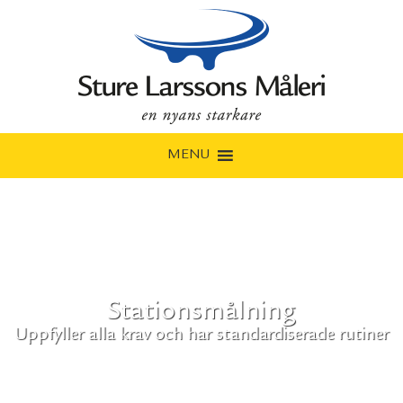
MENU
Stationsmålning
Uppfyller alla krav och har standardiserade rutiner